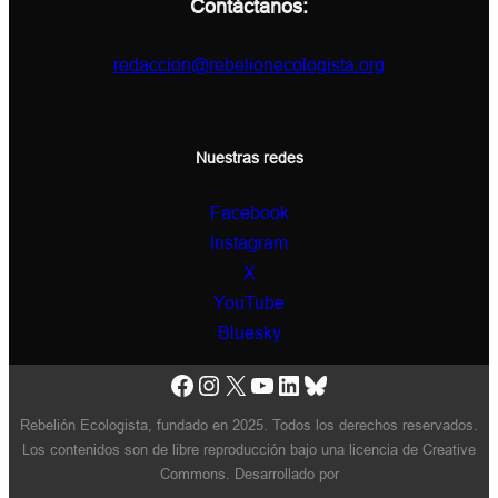
Contáctanos:
redaccion@rebelionecologista.org
Nuestras redes
Facebook
Instagram
X
YouTube
Bluesky
Facebook
Instagram
X
YouTube
LinkedIn
Bluesky
Rebelión Ecologista, fundado en 2025. Todos los derechos reservados.
Los contenidos son de libre reproducción bajo una licencia de Creative
Commons. Desarrollado por