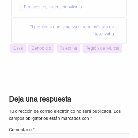
«
Ecologismo, internacionalismo
»
El problema con Israel va mucho más allá de
Netanyahu
Gaza
Genocidio
Palestina
Región de Murcia
Deja una respuesta
Tu dirección de correo electrónico no será publicada.
Los
campos obligatorios están marcados con
*
Comentario
*