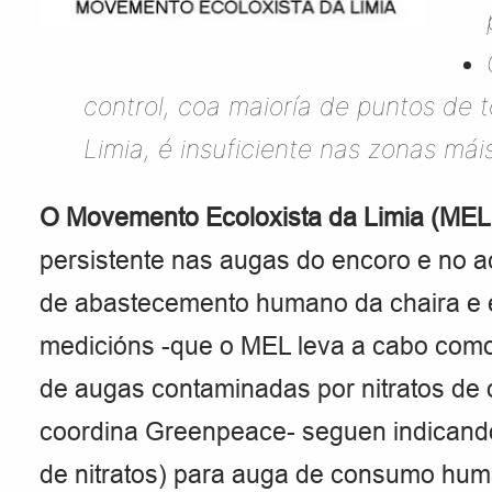
control, coa maioría de puntos de
Limia, é insuficiente nas zonas máis
O Movemento Ecoloxista da Limia (ME
persistente nas augas do encoro e no a
de abastecemento humano da chaira e en
medicións -que o MEL leva a cabo como
de augas contaminadas por nitratos de o
coordina Greenpeace- seguen indicando v
de nitratos) para auga de consumo hum