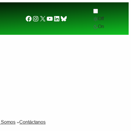
Facebook
Instagram
X
YouTube
LinkedIn
Bluesky
Off
Desde el otro lado del charco. (2) ¿Por qué quier
On
s Somos
Contáctanos