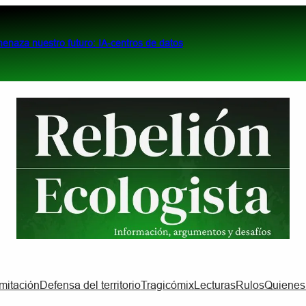
menaza nuestro futuro: IA-centros de datos
imitación
Defensa del territorio
Tragicómix
Lecturas
Rulos
Quiene