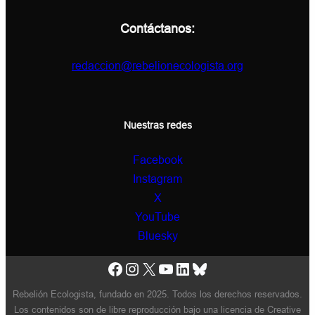
Contáctanos:
redaccion@rebelionecologista.org
Nuestras redes
Facebook
Instagram
X
YouTube
Bluesky
Facebook
Instagram
X
YouTube
LinkedIn
Bluesky
Rebelión Ecologista, fundado en 2025. Todos los derechos reservados.
Los contenidos son de libre reproducción bajo una licencia de Creative