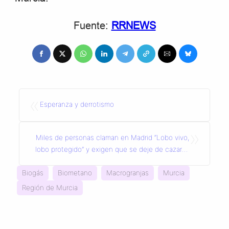
Fuente:
RRNEWS
«
Esperanza y derrotismo
»
Miles de personas claman en Madrid “Lobo vivo,
lobo protegido” y exigen que se deje de cazar la
especie
Biogás
Biometano
Macrogranjas
Murcia
Región de Murcia