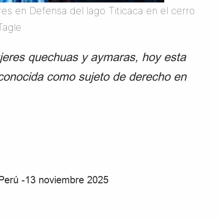
res en Defensa del lago Titicaca en el cerro
Tagle
ujeres quechuas y aymaras, hoy esta
econocida como sujeto de derecho en
, Perú -13 noviembre 2025