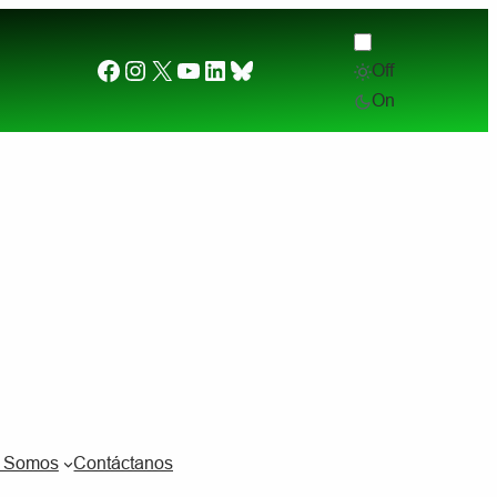
Facebook
Instagram
X
YouTube
LinkedIn
Bluesky
Off
Desde el otro lado del charco. (2) ¿Por qué quier
On
s Somos
Contáctanos