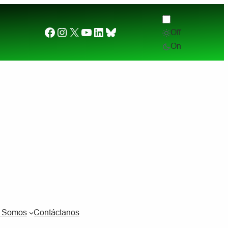
Facebook
Instagram
X
YouTube
LinkedIn
Bluesky
Off
Desde el otro lado del charco. (2) ¿Por qué quier
On
s Somos
Contáctanos