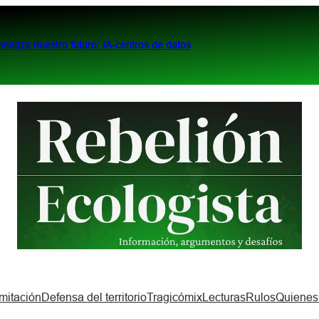
menaza nuestro futuro: IA-centros de datos
imitación
Defensa del territorio
Tragicómix
Lecturas
Rulos
Quiene