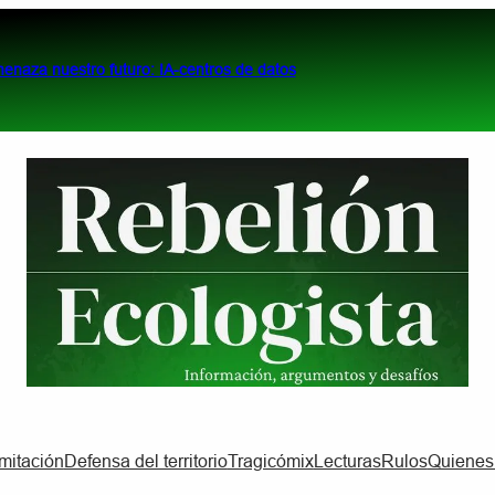
menaza nuestro futuro: IA-centros de datos
imitación
Defensa del territorio
Tragicómix
Lecturas
Rulos
Quiene