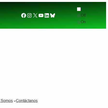
Facebook
Instagram
X
YouTube
LinkedIn
Bluesky
Off
Desde el otro lado del charco. (2) ¿Por qué quier
On
s Somos
Contáctanos