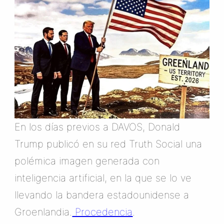
En los días previos a DAVOS, Donald
Trump publicó en su red Truth Social una
polémica imagen generada con
inteligencia artificial, en la que se lo ve
llevando la bandera estadounidense a
Groenlandia.
Procedencia
.