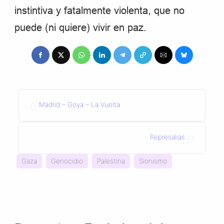
instintiva y fatalmente violenta, que no
puede (ni quiere) vivir en paz.
«
Madrid – Goya – La Vuelta
»
Represalias
Gaza
Genocidio
Palestina
Sionismo