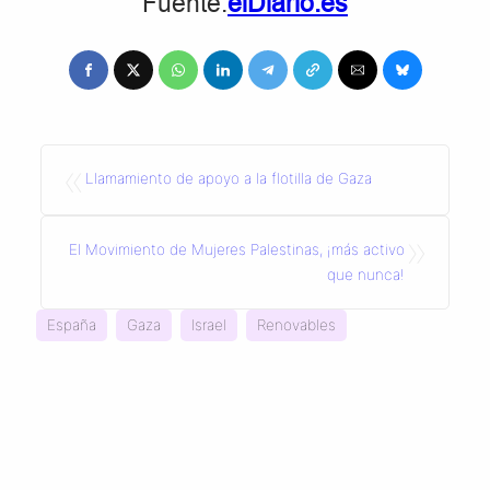
Fuente:
el
D
iario.es
«
Llamamiento de apoyo a la flotilla de Gaza
»
El Movimiento de Mujeres Palestinas, ¡más activo
que nunca!
España
Gaza
Israel
Renovables