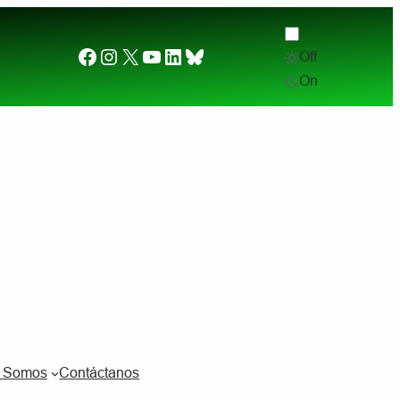
Facebook
Instagram
X
YouTube
LinkedIn
Bluesky
Off
Desde el otro lado del charco. (2) ¿Por qué quier
On
s Somos
Contáctanos