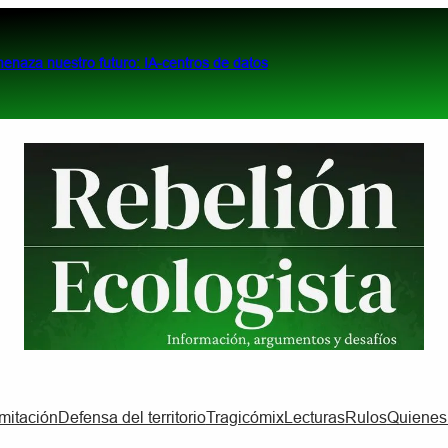
menaza nuestro futuro: IA-centros de datos
imitación
Defensa del territorio
Tragicómix
Lecturas
Rulos
Quiene