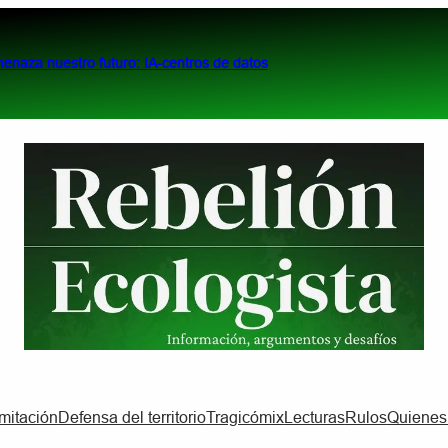
menaza nuestro futuro: IA-centros de datos
imitación
Defensa del territorio
Tragicómix
Lecturas
Rulos
Quiene