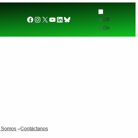
Facebook
Instagram
X
YouTube
LinkedIn
Bluesky
Off
Desde el otro lado del charco. (2) ¿Por qué quier
On
s Somos
Contáctanos