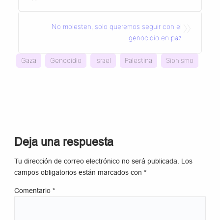
»
No molesten, solo queremos seguir con el
genocidio en paz
Gaza
Genocidio
Israel
Palestina
Sionismo
Deja una respuesta
Tu dirección de correo electrónico no será publicada.
Los
campos obligatorios están marcados con
*
Comentario
*