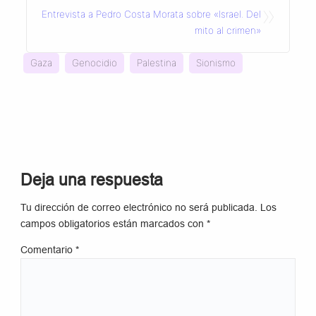
»
Entrevista a Pedro Costa Morata sobre «Israel. Del
mito al crimen»
Gaza
Genocidio
Palestina
Sionismo
Deja una respuesta
Tu dirección de correo electrónico no será publicada.
Los
campos obligatorios están marcados con
*
Comentario
*