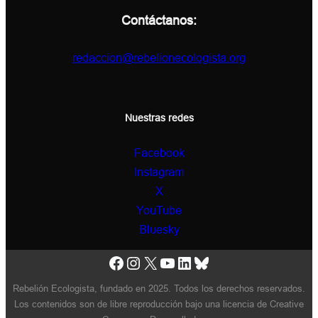
Contáctanos:
redaccion@rebelionecologista.org
Nuestras redes
Facebook
Instagram
X
YouTube
Bluesky
Facebook
Instagram
X
YouTube
LinkedIn
Bluesky
Rebelión Ecologista, fundado en 2025. Todos los derechos reservados.
Los contenidos son de libre reproducción bajo una licencia de Creative