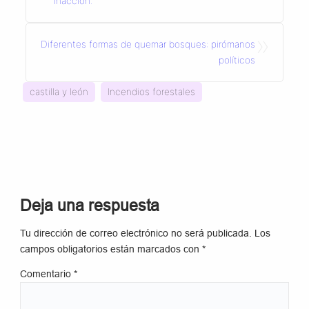
inacción.
»
Diferentes formas de quemar bosques: pirómanos
políticos
castilla y león
Incendios forestales
Deja una respuesta
Tu dirección de correo electrónico no será publicada.
Los
campos obligatorios están marcados con
*
Comentario
*