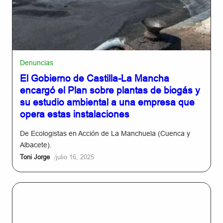
Denuncias
El Gobierno de Castilla-La Mancha
encargó el Plan sobre plantas de biogás y
su estudio ambiental a una empresa que
opera estas instalaciones
De Ecologistas en Acción de La Manchuela (Cuenca y
Albacete).
/
Toni Jorge
julio 16, 2025