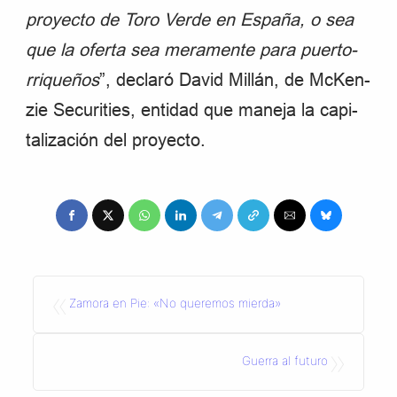
pro­yecto de Toro Verde en España, o sea
que la oferta sea mera­mente para puer­to­
rri­que­ños
”, declaró David Millán, de McKen­
zie Secu­ri­ties, entidad que maneja la capi­
ta­li­za­ción del pro­yecto.
«
Zamora en Pie: «No queremos mierda»
»
Guerra al futuro