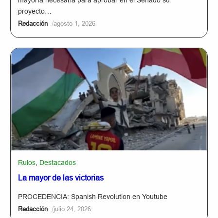
mayoría necesaria para aprobar en el Senado su
proyecto…
/
Redacción
agosto 1, 2026
Rulos
,
Destacados
La mayor de las victorias
PROCEDENCIA: Spanish Revolution en Youtube
/
Redacción
julio 24, 2026