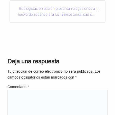
»
Ecologistas en acción presentan alegaciones a
ToroVerde sacando a la luz la insostenibilidad del
macroproyecto
Deja una respuesta
Tu dirección de correo electrónico no será publicada.
Los
campos obligatorios están marcados con
*
Comentario
*