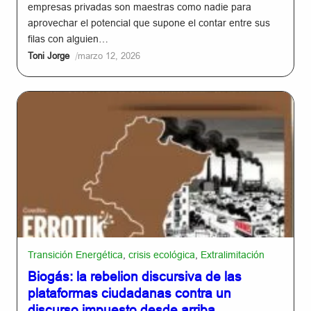
empresas privadas son maestras como nadie para
aprovechar el potencial que supone el contar entre sus
filas con alguien…
/
Toni Jorge
marzo 12, 2026
Transición Energética
,
crisis ecológica
,
Extralimitación
Biogás: la rebelion discursiva de las
plataformas ciudadanas contra un
discurso impuesto desde arriba