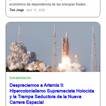
económico de dependencia de las energías fósiles…
/
Toni Jorge
abril 15, 2026
Extralimitación
Despreciemos a Artemis II:
Hipercolonialismo Supremacista Holocida
y la Trampa Seductora de la Nueva
Carrera Espacial