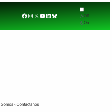
Facebook
Instagram
X
YouTube
LinkedIn
Bluesky
Off
Desde el otro lado del charco. (2) ¿Por qué quier
On
s Somos
Contáctanos