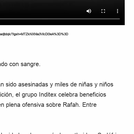
L0Dadjtdqk/?igsh=MTZkNXNla3VlcDl3eA%3D%3D
ado con sangre.
 sido asesinadas y miles de niñas y niños
ión, el grupo Inditex celebra beneficios
 en plena ofensiva sobre Rafah. Entre