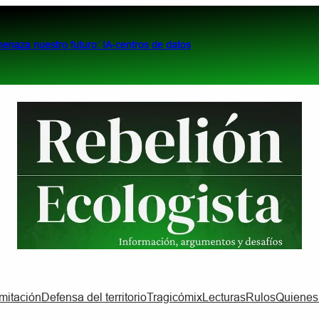
menaza nuestro futuro: IA-centros de datos
imitación
Defensa del territorio
Tragicómix
Lecturas
Rulos
Quiene