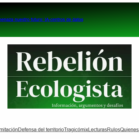
menaza nuestro futuro: IA-centros de datos
imitación
Defensa del territorio
Tragicómix
Lecturas
Rulos
Quiene