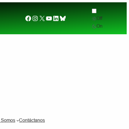
Facebook
Instagram
X
YouTube
LinkedIn
Bluesky
Off
Desde el otro lado del charco. (2) ¿Por qué quier
On
s Somos
Contáctanos