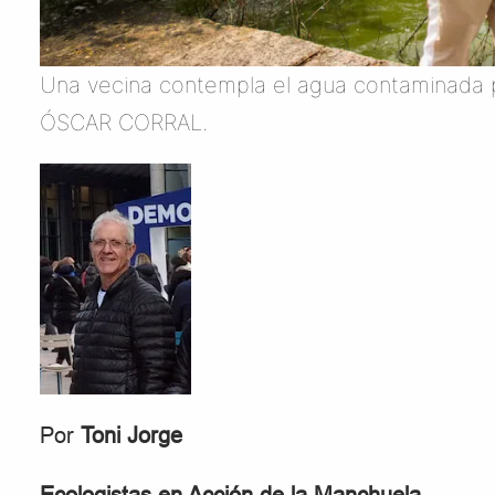
Una vecina contempla el agua contaminada p
ÓSCAR CORRAL.
Por
Toni Jorge