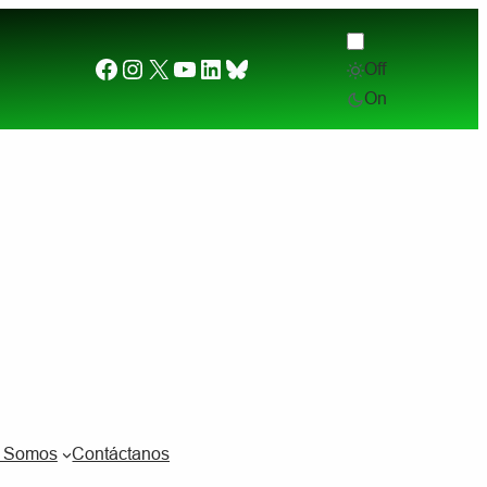
Facebook
Instagram
X
YouTube
LinkedIn
Bluesky
Off
Desde el otro lado del charco. (2) ¿Por qué quier
On
s Somos
Contáctanos