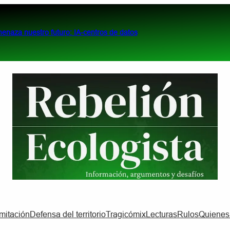
menaza nuestro futuro: IA-centros de datos
imitación
Defensa del territorio
Tragicómix
Lecturas
Rulos
Quiene