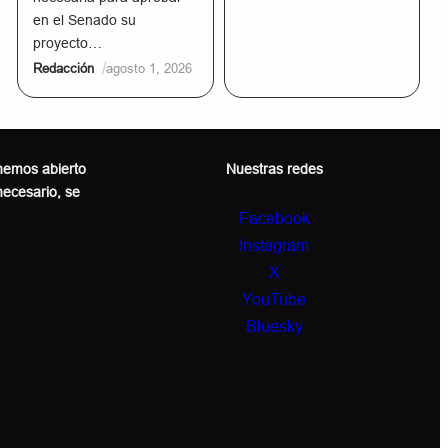
en el Senado su
proyecto…
/
Redacción
agosto 1, 2026
 hemos abierto
Nuestras redes
 necesario, se
Facebook
Instagram
X
YouTube
Bluesky