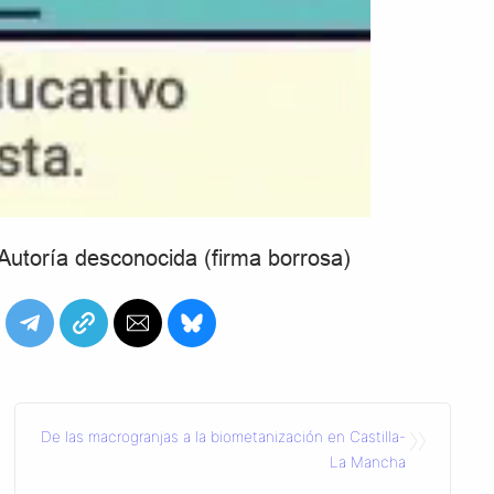
utoría desconocida (firma borrosa)
»
De las macrogranjas a la biometanización en Castilla-
La Mancha