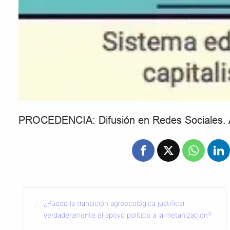
PROCEDENCIA: Difusión en Redes Sociales. A
«
¿Puede la transición agroecológica justificar
verdaderamente el apoyo político a la metanización?