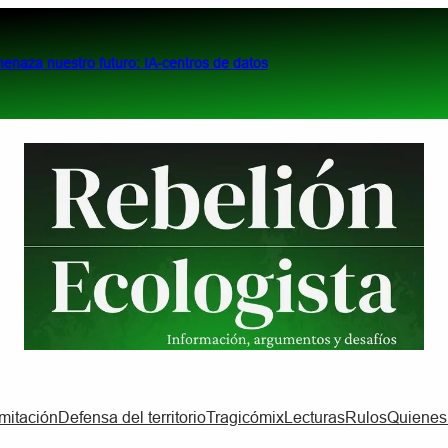
menaza nuestro futuro: IA-centros de datos
imitación
Defensa del territorio
Tragicómix
Lecturas
Rulos
Quiene