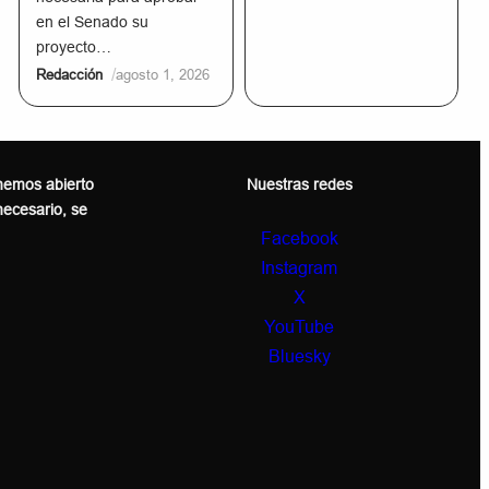
en el Senado su
proyecto…
/
Redacción
agosto 1, 2026
 hemos abierto
Nuestras redes
 necesario, se
Facebook
Instagram
X
YouTube
Bluesky