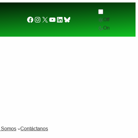
Facebook
Instagram
X
YouTube
LinkedIn
Bluesky
Off
Desde el otro lado del charco. (2) ¿Por qué quier
On
s Somos
Contáctanos